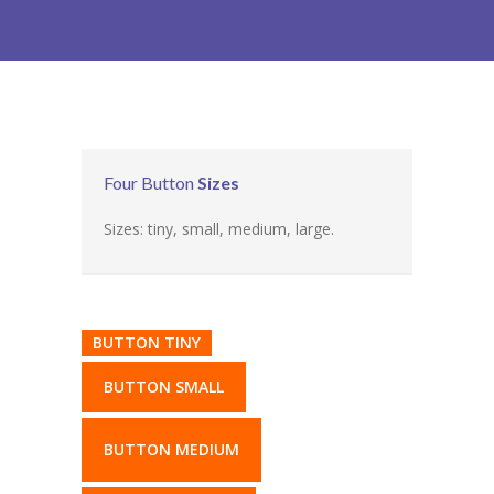
-- Patín Macarena
-- Patín Coria
Matriculación
FAQs
Four Button
Sizes
Sizes: tiny, small, medium, large.
BUTTON TINY
BUTTON SMALL
BUTTON MEDIUM