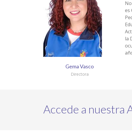
No
es 
Pe
Edu
Act
la 
ocu
añ
Gema Vasco
Directora
Accede a nuestra A