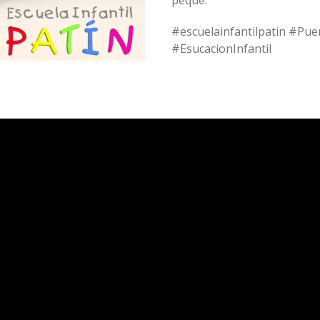
peque.
#escuelainfantilpatin #Pue
#EsucacionInfantil