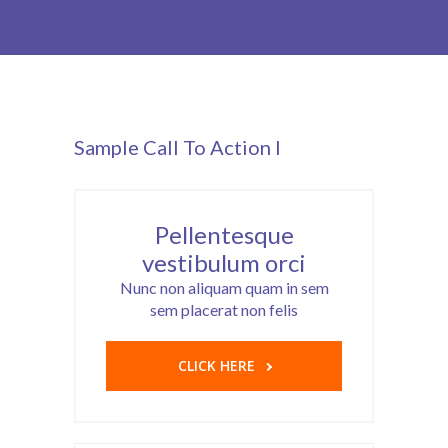
-- Patín Macarena
-- Patín Coria
Matriculación
Sample Call To Action I
FAQs
Pellentesque
vestibulum orci
Nunc non aliquam quam in sem
sem placerat non felis
CLICK HERE