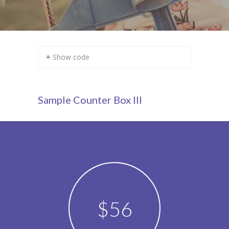
+ Show code
Sample Counter Box III
$
73