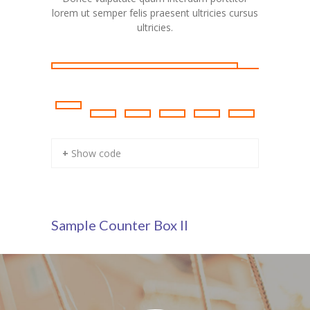
lorem ut semper felis praesent ultricies cursus
libero eti
ultricies.
+ Show code
Sample Counter Box II