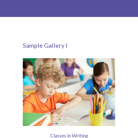
-- Patín Macarena
-- Patín Coria
Matriculación
Sample Gallery I
FAQs
Classes in Writing