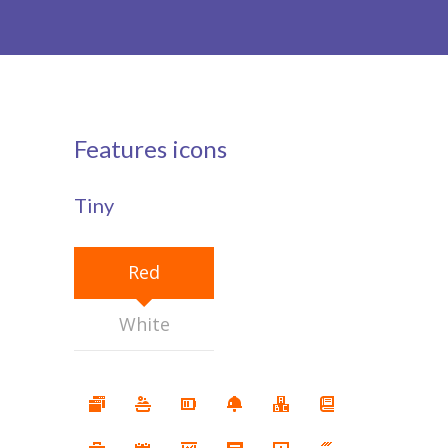
-- Patín Macarena
-- Patín Coria
Matriculación
Features icons
FAQs
Tiny
Red
White