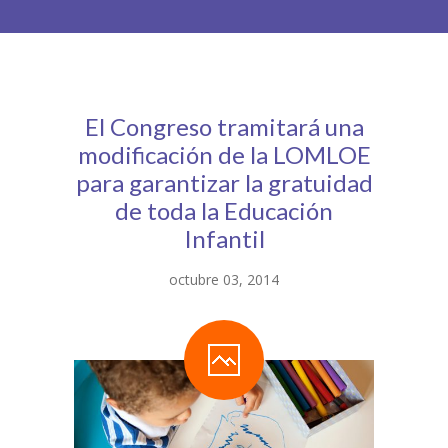
-- Patín Macarena
-- Patín Coria
Matriculación
El Congreso tramitará una
modificación de la LOMLOE
FAQs
para garantizar la gratuidad
de toda la Educación
Infantil
octubre 03, 2014