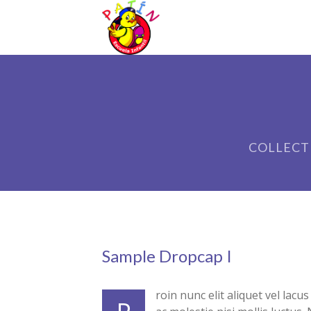
COLLECT
Sample Dropcap I
roin nunc elit aliquet vel lacu