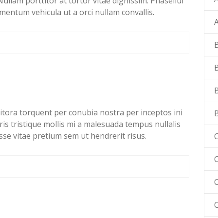
 Nullam porttitor at tortor vitae dignissim. Phasellul
mentum vehicula ut a orci nullam convallis.
 litora torquent per conubia nostra per inceptos ini
s tristique mollis mi a malesuada tempus nullalis
sse vitae pretium sem ut hendrerit risus.
C
C