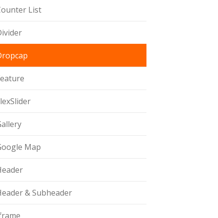
ounter List
ivider
Dropcap
Feature
lexSlider
allery
Google Map
Header
Header & Subheader
Iframe