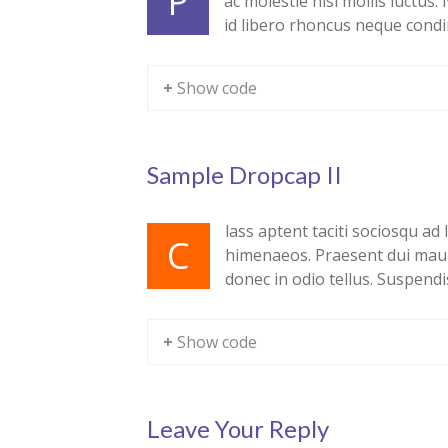
P
ac molestie nisi mollis luctus.
id libero rhoncus neque condi
+ Show code
Sample Dropcap II
lass aptent taciti sociosqu ad
C
himenaeos. Praesent dui mauri
donec in odio tellus. Suspendi
+ Show code
Leave Your Reply