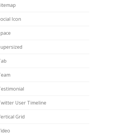
Sitemap
ocial Icon
Space
Supersized
Tab
Team
Testimonial
witter User Timeline
ertical Grid
Video