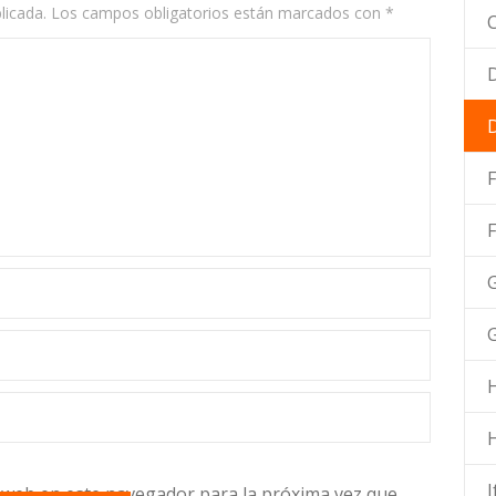
licada.
Los campos obligatorios están marcados con
*
C
D
F
G
 web en este navegador para la próxima vez que