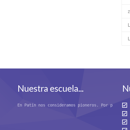
L
Nuestra escuela...
Nu
En Patín nos consideramos pioneros. Por primera 