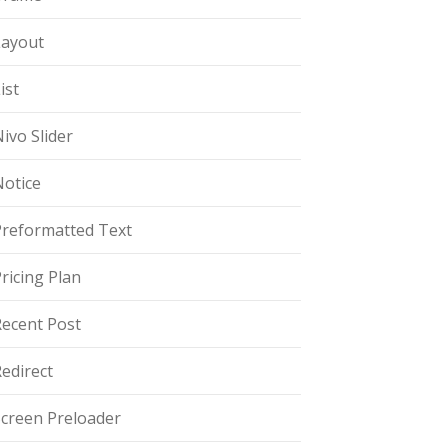
Layout
ist
ivo Slider
Notice
Preformatted Text
ricing Plan
Recent Post
edirect
Screen Preloader