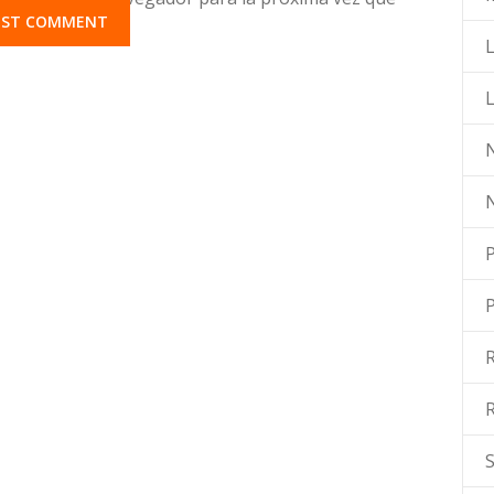
L
N
P
R