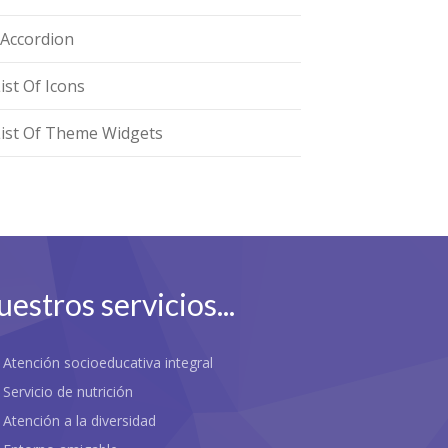
zAccordion
ist Of Icons
List Of Theme Widgets
estros servicios...
Atención socioeducativa integral
vez, una escuela infantil eleva el concepto del cuidado 
Servicio de nutrición
Atención a la diversidad