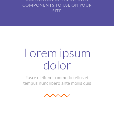
COMPONENTS TO USE ON YOUR
-- Patín Macarena
SITE
-- Patín Coria
Matriculación
FAQs
Lorem ipsum
dolor
Fusce eleifend commodo tellus et
tempus nunc libero ante mollis quis