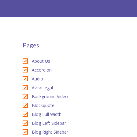
-- Patín Macarena
-- Patín Coria
Matriculación
Pages
FAQs
About Us I
Accordion
Audio
Aviso legal
Background Video
Blockquote
Blog Full Width
Blog Left Sidebar
Blog Right Sidebar