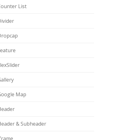
ounter List
ivider
Dropcap
Feature
lexSlider
allery
Google Map
Header
Header & Subheader
Iframe