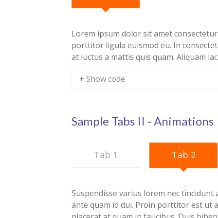
Lorem ipsum dolor sit amet consectetur 
porttitor ligula euismod eu. In consect
at luctus a mattis quis quam. Aliquam la
+ Show code
Sample Tabs II - Animations
Tab 1
Tab 2
Suspendisse varius lorem nec tincidunt 
ante quam id dui. Proin porttitor est ut
placerat at quam in faucibus. Duis biben