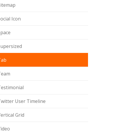
Sitemap
ocial Icon
Space
Supersized
Tab
Team
Testimonial
witter User Timeline
ertical Grid
Video