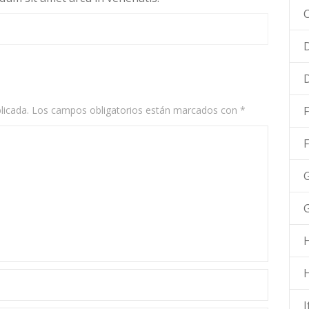
C
D
licada.
Los campos obligatorios están marcados con
*
F
G