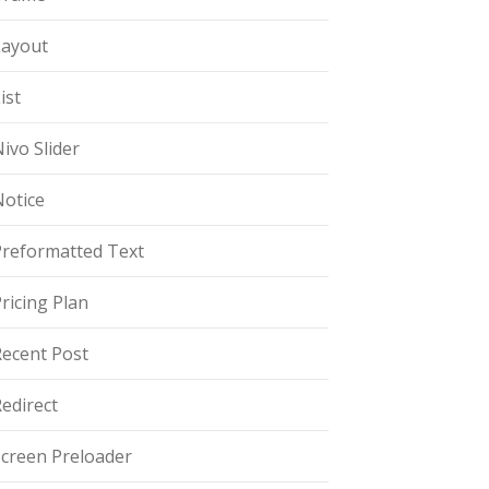
Layout
ist
ivo Slider
Notice
Preformatted Text
ricing Plan
Recent Post
edirect
Screen Preloader