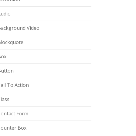
Audio
Background Video
Blockquote
Box
Button
all To Action
lass
Contact Form
Counter Box