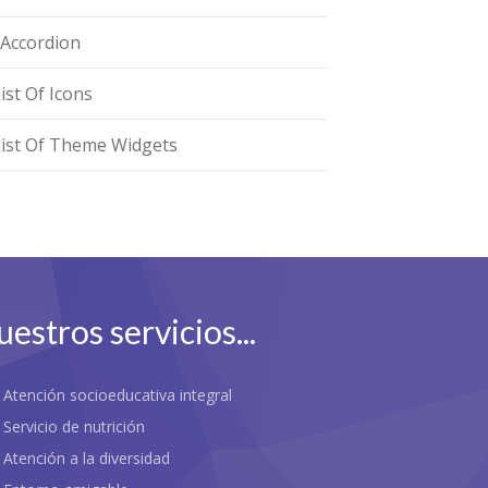
zAccordion
ist Of Icons
List Of Theme Widgets
estros servicios...
Atención socioeducativa integral
vez, una escuela infantil eleva el concepto del cuidado 
Servicio de nutrición
Atención a la diversidad