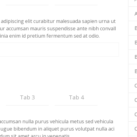
adipiscing elit curabitur malesuada sapien urna ut
etur accumsan mauris suspendisse ante nibh convall
cinia enim id pretium fermentum sed at odio.
C
Tab 3
Tab 4
C
accumsan nulla purus vehicula metus sed vehicula
 augue bibendum in aliquet purus volutpat nulla aci
dum sit amet arcu in venenatis.