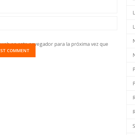
L
N
 web en este navegador para la próxima vez que
P
R