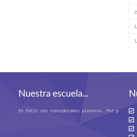
L
Nuestra escuela...
Nu
En Patín nos consideramos pioneros. Por primera 