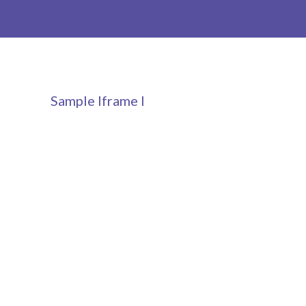
-- Patín Macarena
-- Patín Coria
Matriculación
Sample Iframe I
FAQs