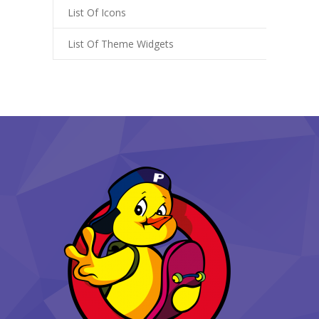
List Of Icons
List Of Theme Widgets