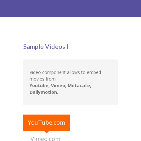
-- Patín Macarena
-- Patín Coria
Matriculación
Sample Videos I
FAQs
Video component allows to embed
movies from:
Youtube, Vimeo, Metacafe,
Dailymotion.
YouTube.com
Vimeo.com