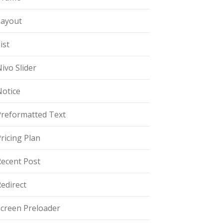
Layout
ist
ivo Slider
Notice
Preformatted Text
ricing Plan
Recent Post
edirect
Screen Preloader