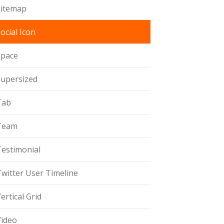
Sitemap
ocial Icon
Space
Supersized
Tab
Team
Testimonial
witter User Timeline
ertical Grid
Video