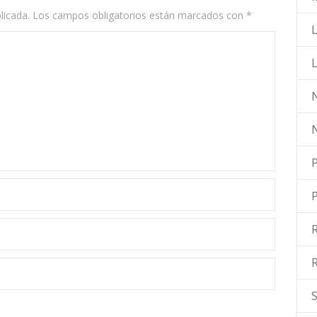
licada.
Los campos obligatorios están marcados con
*
L
N
P
R