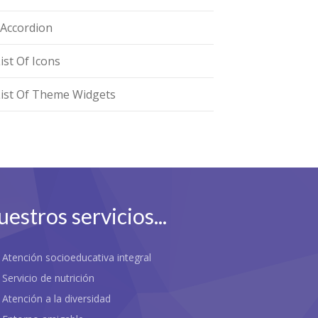
zAccordion
ist Of Icons
List Of Theme Widgets
estros servicios...
Atención socioeducativa integral
vez, una escuela infantil eleva el concepto del cuidado 
Servicio de nutrición
Atención a la diversidad