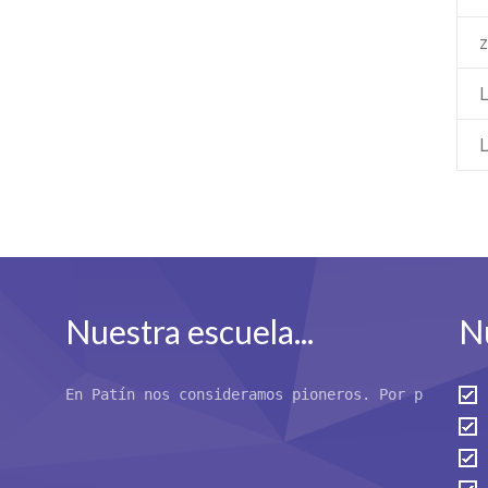
L
Nuestra escuela...
Nu
En Patín nos consideramos pioneros. Por primera 