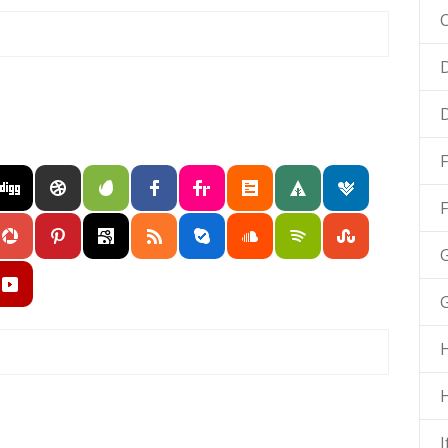
C
D
F
G