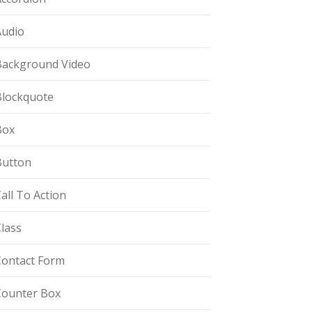
Audio
Background Video
Blockquote
Box
Button
all To Action
lass
Contact Form
Counter Box