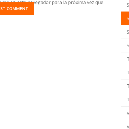
 web en este navegador para la próxima vez que
S
T
V