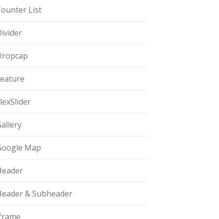
ounter List
ivider
Dropcap
Feature
lexSlider
allery
Google Map
Header
Header & Subheader
Iframe